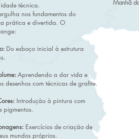
Manhã da
lidade técnica.
ergulha nos fundamentos do
a prática e divertida. O
range:
ço:
Do esboço inicial à estrutura
s.
olume:
Aprendendo a dar vida e
s desenhos com técnicas de grafite.
ores:
Introdução à pintura com
de pigmentos.
onagens:
Exercícios de criação de
eus mundos próprios.