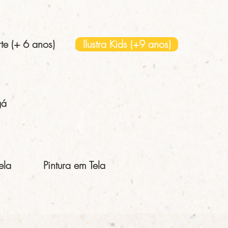
e (+ 6 anos)
Ilustra Kids (+9 anos)
gá
ela
Pintura em Tela